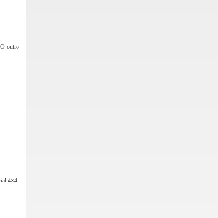
 O outro
ial 4×4.