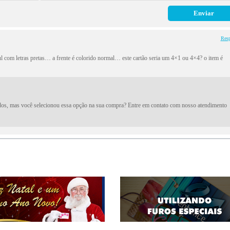
Res
 com letras pretas… a frente é colorido normal… este cartão seria um 4×1 ou 4×4? o item é
ridos, mas você selecionou essa opção na sua compra? Entre em contato com nosso atendimento