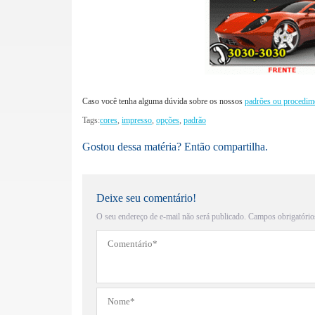
Caso você tenha alguma dúvida sobre os nossos
padrões ou procedim
Tags:
cores
,
impresso
,
opções
,
padrão
Gostou dessa matéria? Então compartilha.
Deixe seu comentário!
O seu endereço de e-mail não será publicado.
Campos obrigatório