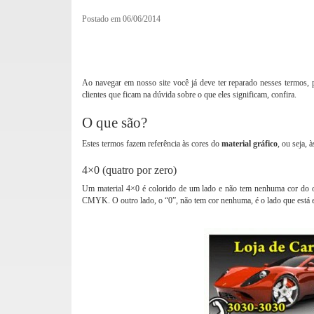
Postado em 06/06/2014
Entenda os significados de 4x0, 4
Ao navegar em nosso site você já deve ter reparado nesses termos, 
clientes que ficam na dúvida sobre o que eles significam, confira.
O que são?
Estes termos fazem referência às cores do
material gráfico
, ou seja, 
4×0 (quatro por zero)
Um material 4×0 é colorido de um lado e não tem nenhuma cor do ou
CMYK. O outro lado, o “0”, não tem cor nenhuma, é o lado que está 