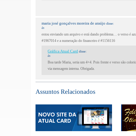
maria josé gonçalves moreira de araújo
disse:
às
estou enviando um arquivo e está dando problema… o verso é azul
#1967014 e a numeração do financeiro é #1156116
Gráfica Atual Card
disse:
às
Boa tarde Maria, seria um 4×4. Pois frente e verso são colo
via mensagem interna. Obrigada.
Assuntos Relacionados