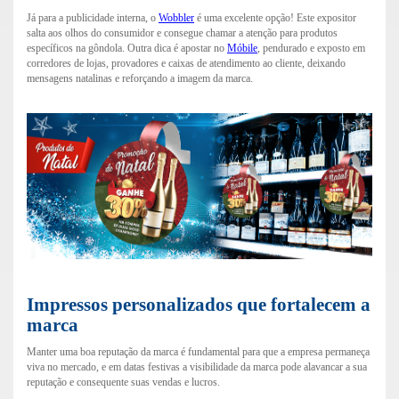
Já para a publicidade interna, o
Wobbler
é uma excelente opção! Este expositor
salta aos olhos do consumidor e consegue chamar a atenção para produtos
específicos na gôndola. Outra dica é apostar no
Móbile
, pendurado e exposto em
corredores de lojas, provadores e caixas de atendimento ao cliente, deixando
mensagens natalinas e reforçando a imagem da marca.
Impressos personalizados que fortalecem a
marca
Manter uma boa reputação da marca é fundamental para que a empresa permaneça
viva no mercado, e em datas festivas a visibilidade da marca pode alavancar a sua
reputação e consequente suas vendas e lucros.