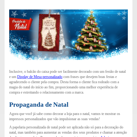
Inclusive, o balcão do caixa pode ser facilmente decorado com um festão de natal
e um
Display de Mesa personalizado
com frases que desejem boas festas e
agradecendo o cliente pela compra. Desta forma o cliente fica rodeado com a
magia do natal do início ao fim, proporcionando uma melhor experiência de
compra e estreitando o relacionamento com a marca.
Propaganda de Natal
Agora que você já sabe como decorar a loja para o natal, vamos te mostrar os
impressos personalizados que vão impulsionar as suas vendas!
A papelaria personalizada de natal pode ser aplicada não só para a decoração do
natal, mas também para aumentar as vendas dos seus produtos e chamar a atenção