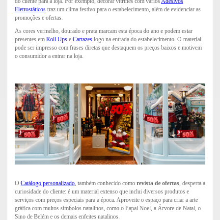
do cliente para a loja. Por exemplo, decorar vitrines com vários
Adesivos
Eletrostáticos
traz um clima festivo para o estabelecimento, além de evidenciar as
promoções e ofertas.
As cores vermelho, dourado e prata marcam esta época do ano e podem estar
presentes em
Roll Ups
e
Cartazes
logo na entrada do estabelecimento. O material
pode ser impresso com frases diretas que destaquem os preços baixos e motivem
o consumidor a entrar na loja.
O
Catálogo personalizado
, também conhecido como
revista de ofertas
, desperta a
curiosidade do cliente: é um material extenso que inclui diversos produtos e
serviços com preços especiais para a época. Aproveite o espaço para criar a arte
gráfica com muitos símbolos natalinos, como o Papai Noel, a Árvore de Natal, o
Sino de Belém e os demais enfeites natalinos.