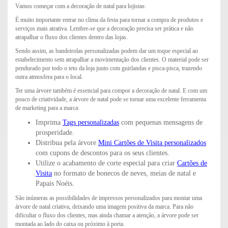
Vamos começar com a decoração de natal para lojistas:
É muito importante entrar no clima da festa para tornar a compra de produtos e
serviços mais atrativa. Lembre-se que a decoração precisa ser prática e não
atrapalhar o fluxo dos clientes dentro das lojas.
Sendo assim, as bandeirolas personalizadas podem dar um toque especial ao
estabelecimento sem atrapalhar a movimentação dos clientes. O material pode ser
pendurado por todo o teto da loja junto com guirlandas e pisca-pisca, trazendo
outra atmosfera para o local.
Ter uma árvore também é essencial para compor a decoração de natal. E com um
pouco de criatividade, a árvore de natal pode se tornar uma excelente ferramenta
de marketing para a marca:
Imprima
Tags personalizadas
com pequenas mensagens de
prosperidade.
Distribua pela árvore
Mini Cartões de Visita personalizados
com cupons de descontos para os seus clientes.
Utilize o acabamento de corte especial para criar
Cartões de
Visita
no formato de bonecos de neves, meias de natal e
Papais Noéis.
São inúmeras as possibilidades de impressos personalizados para montar uma
árvore de natal criativa, deixando uma imagem positiva da marca. Para não
dificultar o fluxo dos clientes, mas ainda chamar a atenção, a árvore pode ser
montada ao lado do caixa ou próximo à porta.