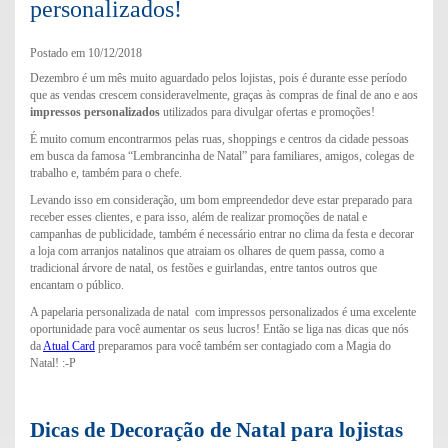
personalizados!
Postado em 10/12/2018
Dezembro é um mês muito aguardado pelos lojistas, pois é durante esse período
que as vendas crescem consideravelmente, graças às compras de final de ano e aos
impressos personalizados
utilizados para divulgar ofertas e promoções!
É muito comum encontrarmos pelas ruas, shoppings e centros da cidade pessoas
em busca da famosa “Lembrancinha de Natal” para familiares, amigos, colegas de
trabalho e, também para o chefe.
Levando isso em consideração, um bom empreendedor deve estar preparado para
receber esses clientes, e para isso, além de realizar promoções de natal e
campanhas de publicidade, também é necessário entrar no clima da festa e decorar
a loja com arranjos natalinos que atraiam os olhares de quem passa, como a
tradicional árvore de natal, os festões e guirlandas, entre tantos outros que
encantam o público.
A papelaria personalizada de natal com impressos personalizados é uma excelente
oportunidade para você aumentar os seus lucros! Então se liga nas dicas que nós
da
Atual Card
preparamos para você também ser contagiado com a Magia do
Natal! :-P
Dicas de Decoração de Natal para lojistas