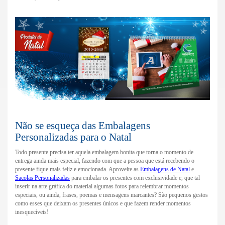
Não se esqueça das Embalagens
Personalizadas para o Natal
Todo presente precisa ter aquela embalagem bonita que torna o momento de
entrega ainda mais especial, fazendo com que a pessoa que está recebendo o
presente fique mais feliz e emocionada. Aproveite as
Embalagens de Natal
e
Sacolas Personalizadas
para embalar os presentes com exclusividade e, que tal
inserir na arte gráfica do material algumas fotos para relembrar momentos
especiais, ou ainda, frases, poemas e mensagens marcantes? São pequenos gestos
como esses que deixam os presentes únicos e que fazem render momentos
inesquecíveis!