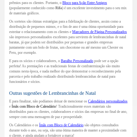
prêmios para os clientes. Portanto, o
Bloco para Ação Entre Amigos
(popularmente conhecido como
Rifa
) é um excelente investimento para o seu mix
de materiais gráficos.
Os sorteios são ótimas estratégias para a fidelização de clientes, assim como a
distribuição de pequenos mimos, e o fim de ano é uma ótima oportunidade para
estreitar o relacionamento com os clientes e
Marcadores de Página Personalizados
são impressos personalizados excelentes para servirem de lembrancinhas de natal
baratas, já que podem ser distribuídos por pequenas e grandes empresas
juntamente com um bolo de frutas, um chocotone ou até mesmo um Chester ou
Peru, por exemplo.
E para os sócios e colaboradores, o
Baralho Personalizado
pode ser a opção
perfeita! As premiações e as tradicionais festas de confraternização são muito
comuns nesta época, e nada melhor do que demonstrar o reconhecimento pela
parceria e pelo trabalho realizado distribuindo lembrancinhas de natal para
funcionários e sócios.
Outras sugestões de Lembrancinhas de Natal
E para finalizar, não podíamos deixar de mencionar os
Calendários personalizados
e
Ímãs com Bloco de Calendário
! Tradicionalmente esses materiais são
distribuídos para os clientes, colaboradores e sócios das empresas no final de ano,
sempre com uma mensagem de paz e prosperidade.
Os Calendários e os
Ímãs com Bloco de Calendário
são objetos consultados
durante todo o ano, ou seja, são uma ótima maneira de manter a proximidade com
o cliente, e ainda ajudam a fortalecer a marca!