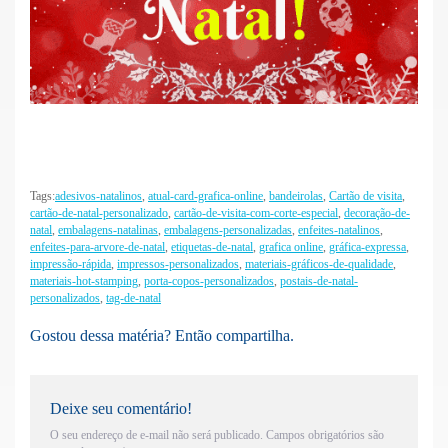
....................
Tags:
adesivos-natalinos
,
atual-card-grafica-online
,
bandeirolas
,
Cartão de visita
,
cartão-de-natal-personalizado
,
cartão-de-visita-com-corte-especial
,
decoração-de-
natal
,
embalagens-natalinas
,
embalagens-personalizadas
,
enfeites-natalinos
,
enfeites-para-arvore-de-natal
,
etiquetas-de-natal
,
grafica online
,
gráfica-expressa
,
impressão-rápida
,
impressos-personalizados
,
materiais-gráficos-de-qualidade
,
materiais-hot-stamping
,
porta-copos-personalizados
,
postais-de-natal-
personalizados
,
tag-de-natal
Gostou dessa matéria? Então compartilha.
Deixe seu comentário!
O seu endereço de e-mail não será publicado.
Campos obrigatórios são