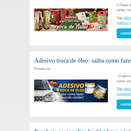
O Natal, d
média, co
Tags:
ades
gráficos
,
n
conti
Adesivo troca de óleo: saiba como faze
Postado em
O adesivo
vamos mos
Tags:
adesi
revendedo
conti