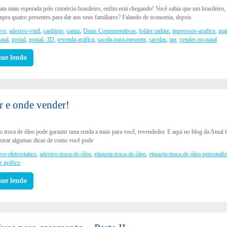
ata mais esperada pelo comércio brasileiro, enfim está chegando! Você sabia que um brasileiro
mpra quatro presentes para dar aos seus familiares? Falando de economia, depois
ivo
,
adesivo-vinil
,
cardápio
,
cartaz
,
Datas Comemorativas
,
folder online
,
impressos-grafico
,
mat
atal
,
postal
,
postal- 3D
,
revenda-gráfica
,
sacola-para-presente
,
sacolas
,
tag
,
vender-no-natal
nue lendo
r e onde vender!
 troca de óleo pode garantir uma renda a mais para você, revendedor. E aqui no blog da Atual
trar algumas dicas de como você pode
vo-eletrostatico
,
adesivo-troca-de-óleo
,
etiqueta-troca-de-óleo
,
etiqueta-troca-de-óleo-personali
r gráfico
nue lendo