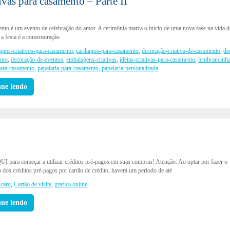
ivas para casamento – Parte II
to é um evento de celebração do amor. A cerimônia marca o início de uma nova fase na vida d
e a festa é a comemoração
apios-criativos-para-casamento
,
cardapios-para-casamento
,
decoração-criativa-de-casamento
,
de
nto
,
decoração-de-eventos
,
embalagens-criativas
,
ideias-criativas-para-casamento
,
lembrancinh
para-casamento
,
papelaria-para-casamento
,
papelaria-personalizada
nue lendo
UI para começar a utilizar créditos pré-pagos em suas compras! Atenção: Ao optar por fazer o
dos créditos pré-pagos por cartão de crédito, haverá um período de até
 card
,
Cartão de visita
,
grafica online
nue lendo