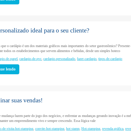
rsonalizado ideal para o seu cliente?
a que o cardápio é um dos materiais gráficos mais importantes do setor gastronômico? Presente
nte todos os estabelecimentos que servem alimentos e bebidas, desde um simples boteco
apio-de-papel
,
cardapio-de-pvc
,
cardapio-personalizado
,
fazer-cardapio
,
tipos-de-cardapio
nue lendo
inar suas vendas!
e mudança fazem parte do jogo dos negócios, e enfrentar as mudanças gerando inovação é a me
manter um empreendimento vivo e sempre crescendo. Essa lógica vale
ão-de-visita-hot-stamping
,
convite-hot-stamping
,
hot stamp
,
Hot-stamping
,
revenda-gráfica
,
rev