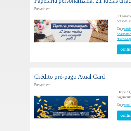
Papelaria personalizada: 21 ideias criat
Postado em
O casamen
pessoas, 
Tags:
card
de-casame
criativas-
conti
Crédito pré-pago Atual Card
Postado em
Clique AQ
pagamento 
Tags:
atual
conti