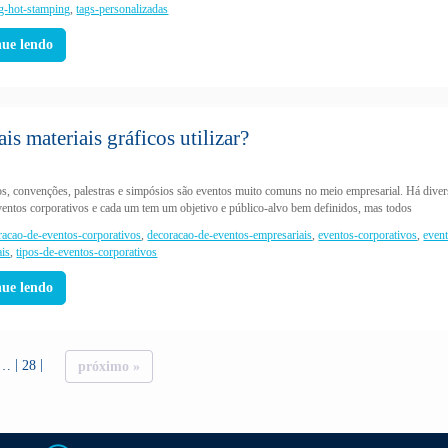
ag-hot-stamping
,
tags-personalizadas
nue lendo
s materiais gráficos utilizar?
s, convenções, palestras e simpósios são eventos muito comuns no meio empresarial. Há dive
eventos corporativos e cada um tem um objetivo e público-alvo bem definidos, mas todos
racao-de-eventos-corporativos
,
decoracao-de-eventos-empresariais
,
eventos-corporativos
,
even
ais
,
tipos-de-eventos-corporativos
nue lendo
…
28
próximo »