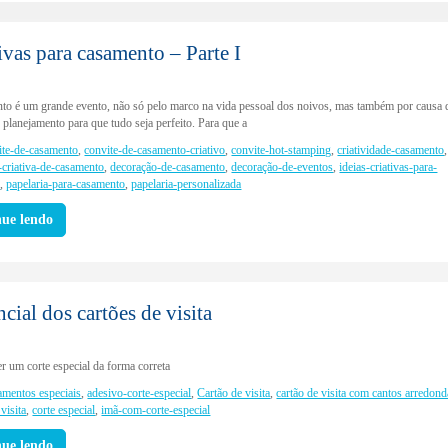
tivas para casamento – Parte I
to é um grande evento, não só pelo marco na vida pessoal dos noivos, mas também por causa 
 planejamento para que tudo seja perfeito. Para que a
ite-de-casamento
,
convite-de-casamento-criativo
,
convite-hot-stamping
,
criatividade-casamento
,
-criativa-de-casamento
,
decoração-de-casamento
,
decoração-de-eventos
,
ideias-criativas-para-
o
,
papelaria-para-casamento
,
papelaria-personalizada
nue lendo
cial dos cartões de visita
r um corte especial da forma correta
amentos especiais
,
adesivo-corte-especial
,
Cartão de visita
,
cartão de visita com cantos arredon
 visita
,
corte especial
,
imã-com-corte-especial
nue lendo