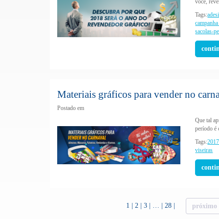
você, reve
Tags:
ades
campanha 
sacolas-p
conti
Materiais gráficos para vender no carn
Postado em
Que tal ap
período é 
Tags:
201
viseiras
conti
1
2
3
…
28
próximo