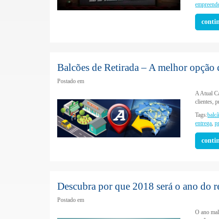
empreend
conti
Balcões de Retirada – A melhor opção 
Postado em
A Atual C
clientes, 
Tags:
balc
entrega
,
p
conti
Descubra por que 2018 será o ano do r
Postado em
O ano mal