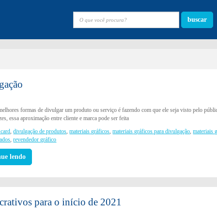
buscar
lgação
elhores formas de divulgar um produto ou serviço é fazendo com que ele seja visto pelo públi
es, essa aproximação entre cliente e marca pode ser feita
 card
,
divulgação de produtos
,
materiais gráficos
,
materiais gráficos para divulgação
,
materiais 
zados
,
revendedor gráfico
nue lendo
crativos para o início de 2021