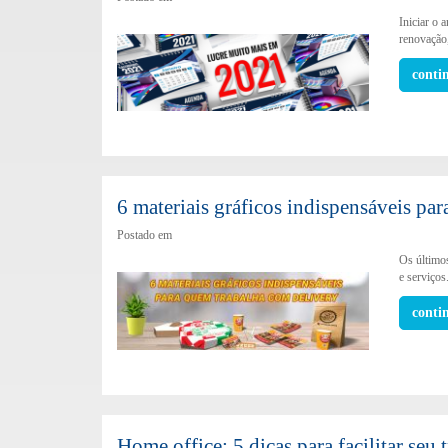
Iniciar o 
renovação
conti
6 materiais gráficos indispensáveis pa
Postado em
Os último
e serviços
conti
Home office: 5 dicas para facilitar seu