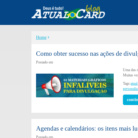
Home
Como obter sucesso nas ações de divu
Postado em
Uma das m
Muitas vez
Tags:
atual
personali
conti
Agendas e calendários: os itens mais lu
Postado em