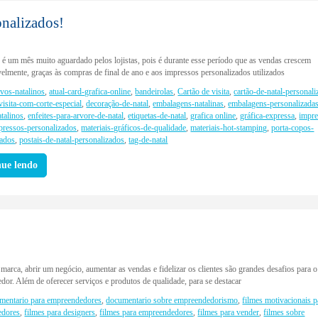
onalizados!
é um mês muito aguardado pelos lojistas, pois é durante esse período que as vendas crescem
elmente, graças às compras de final de ano e aos impressos personalizados utilizados
ivos-natalinos
,
atual-card-grafica-online
,
bandeirolas
,
Cartão de visita
,
cartão-de-natal-personal
visita-com-corte-especial
,
decoração-de-natal
,
embalagens-natalinas
,
embalagens-personalizada
atalinos
,
enfeites-para-arvore-de-natal
,
etiquetas-de-natal
,
grafica online
,
gráfica-expressa
,
impre
pressos-personalizados
,
materiais-gráficos-de-qualidade
,
materiais-hot-stamping
,
porta-copos-
zados
,
postais-de-natal-personalizados
,
tag-de-natal
nue lendo
marca, abrir um negócio, aumentar as vendas e fidelizar os clientes são grandes desafios para o
or. Além de oferecer serviços e produtos de qualidade, para se destacar
mentario para empreendedores
,
documentario sobre empreendedorismo
,
filmes motivacionais p
edores
,
filmes para designers
,
filmes para empreendedores
,
filmes para vender
,
filmes sobre