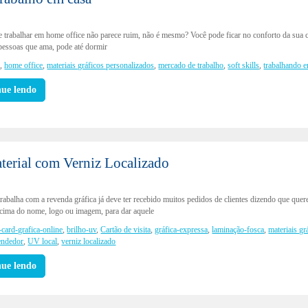
e trabalhar em home office não parece ruim, não é mesmo? Você pode ficar no conforto da sua 
 pessoas que ama, pode até dormir
s
,
home office
,
materiais gráficos personalizados
,
mercado de trabalho
,
soft skills
,
trabalhando 
nue lendo
terial com Verniz Localizado
rabalha com a revenda gráfica já deve ter recebido muitos pedidos de clientes dizendo que qu
 cima do nome, logo ou imagem, para dar aquele
-card-grafica-online
,
brilho-uv
,
Cartão de visita
,
gráfica-expressa
,
laminação-fosca
,
materiais gr
endedor
,
UV local
,
verniz localizado
nue lendo