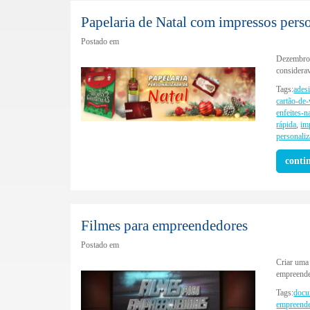
Papelaria de Natal com impressos pers
Postado em
Dezembro 
considerav
Tags:
ades
cartão-de-
enfeites-n
rápida
,
im
personali
conti
Filmes para empreendedores
Postado em
Criar uma 
empreended
Tags:
docu
empreend