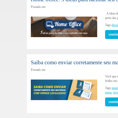
Postado em
A ideia d
perto das
Tags:
dica
conti
Saiba como enviar corretamente seu ma
Postado em
Você que t
brilho em
Tags:
atual
pasta
,
rev
conti