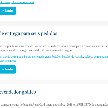
edorismo
,
filmes sobre vendas
nue lendo
de entrega para seus pedidos!
ard disponibiliza uma rede de Balcões de Retirada em todo o Brasil para a comodidade de noss
proporcionando a entrega dos pedidos de maneira rápida e segura.
ão
,
balcão de retirada
,
balcão de retirada grátis
,
balcões
,
balcões de retirada
,
balcões de retirada g
razo de entrega
nue lendo
evendedor gráfico!
 começou, e aqui no blog da Atual Card já tem notícia boa: 2018 está REPLETO de oportunida