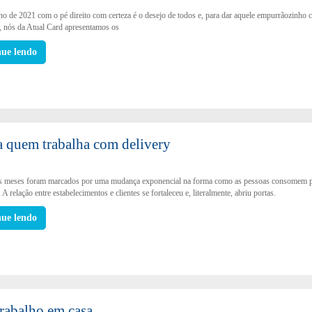
ano de 2021 com o pé direito com certeza é o desejo de todos e, para dar aquele empurrãozinho 
, nós da Atual Card apresentamos os
nue lendo
ra quem trabalha com delivery
s meses foram marcados por uma mudança exponencial na forma como as pessoas consomem 
. A relação entre estabelecimentos e clientes se fortaleceu e, literalmente, abriu portas.
nue lendo
 trabalho em casa