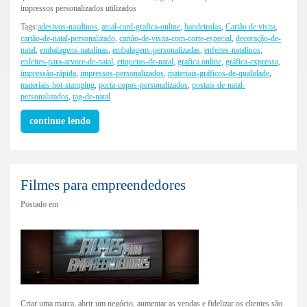
impressos personalizados utilizados
Tags:
adesivos-natalinos
,
atual-card-grafica-online
,
bandeirolas
,
Cartão de visita
,
cartão-de-natal-personalizado
,
cartão-de-visita-com-corte-especial
,
decoração-de-
natal
,
embalagens-natalinas
,
embalagens-personalizadas
,
enfeites-natalinos
,
enfeites-para-arvore-de-natal
,
etiquetas-de-natal
,
grafica online
,
gráfica-expressa
,
impressão-rápida
,
impressos-personalizados
,
materiais-gráficos-de-qualidade
,
materiais-hot-stamping
,
porta-copos-personalizados
,
postais-de-natal-
personalizados
,
tag-de-natal
continue lendo
Filmes para empreendedores
Postado em
Criar uma marca, abrir um negócio, aumentar as vendas e fidelizar os clientes são