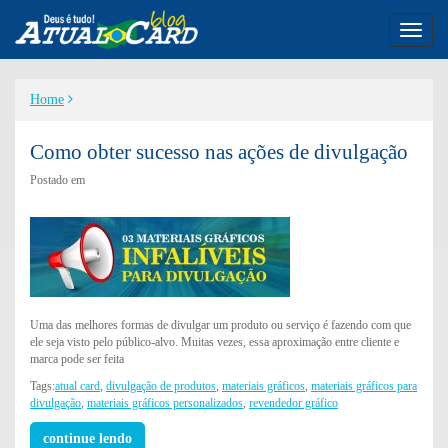
Toggl
naviga
Home
Como obter sucesso nas ações de divulgação
Postado em
Uma das melhores formas de divulgar um produto ou serviço é fazendo com que
ele seja visto pelo público-alvo. Muitas vezes, essa aproximação entre cliente e
marca pode ser feita
Tags:
atual card
,
divulgação de produtos
,
materiais gráficos
,
materiais gráficos para
divulgação
,
materiais gráficos personalizados
,
revendedor gráfico
continue lendo