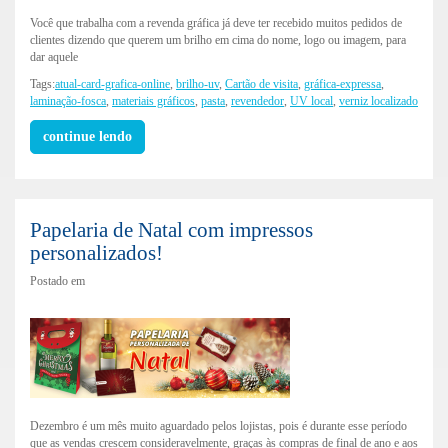
Você que trabalha com a revenda gráfica já deve ter recebido muitos pedidos de
clientes dizendo que querem um brilho em cima do nome, logo ou imagem, para
dar aquele
Tags:
atual-card-grafica-online
,
brilho-uv
,
Cartão de visita
,
gráfica-expressa
,
laminação-fosca
,
materiais gráficos
,
pasta
,
revendedor
,
UV local
,
verniz localizado
continue lendo
Papelaria de Natal com impressos
personalizados!
Postado em
Dezembro é um mês muito aguardado pelos lojistas, pois é durante esse período
que as vendas crescem consideravelmente, graças às compras de final de ano e aos