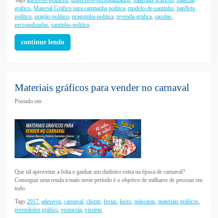
gráfico
,
Material Gráfico para campanha política
,
modelo-de-santinho
,
panfleto
político
,
pragão-politico
,
praguinha-politica
,
revenda-gráfica
,
sacolas-
personalizadas
,
santinho-politico
continue lendo
Materiais gráficos para vender no carnaval
Postado em
Que tal aproveitar a folia e ganhar um dinheiro extra na época de carnaval?
Conseguir uma renda a mais neste período é o objetivo de milhares de pessoas em
todo
Tags:
2017
,
adesivos
,
carnaval
,
cliente
,
festas
,
lucro
,
máscaras
,
materiais gráficos
,
revendedor gráfico
,
ventarola
,
viseiras