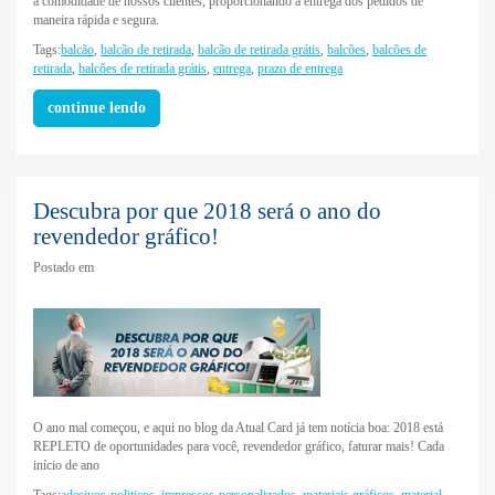
a comodidade de nossos clientes, proporcionando a entrega dos pedidos de
maneira rápida e segura.
Tags:
balcão
,
balcão de retirada
,
balcão de retirada grátis
,
balcões
,
balcões de
retirada
,
balcões de retirada grátis
,
entrega
,
prazo de entrega
continue lendo
Descubra por que 2018 será o ano do
revendedor gráfico!
Postado em
O ano mal começou, e aqui no blog da Atual Card já tem notícia boa: 2018 está
REPLETO de oportunidades para você, revendedor gráfico, faturar mais! Cada
início de ano
Tags:
adesivos-politicos
,
impressos-personalizados
,
materiais gráficos
,
material