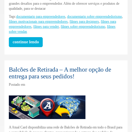
grandes desafios para o empreendedor. Além de oferecer serviços e produtos de
qualidade, para se destacar
Tags:
documentario para empreendedores
,
documentario sobre empreendedorismo
,
filmes motivacionais para empreendedores
,
filmes para designers
,
filmes para
empreendedores
,
filmes para vender
,
filmes sobre empreendedorismo
,
filmes
sobre vendas
continue lendo
Balcões de Retirada – A melhor opção de
entrega para seus pedidos!
Postado em
A Atual Card disponibiliza uma rede de Balcões de Retirada em todo o Brasil para