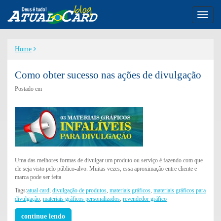
Toggl
naviga
Home
Como obter sucesso nas ações de divulgação
Postado em
Uma das melhores formas de divulgar um produto ou serviço é fazendo com que
ele seja visto pelo público-alvo. Muitas vezes, essa aproximação entre cliente e
marca pode ser feita
Tags:
atual card
,
divulgação de produtos
,
materiais gráficos
,
materiais gráficos para
divulgação
,
materiais gráficos personalizados
,
revendedor gráfico
continue lendo