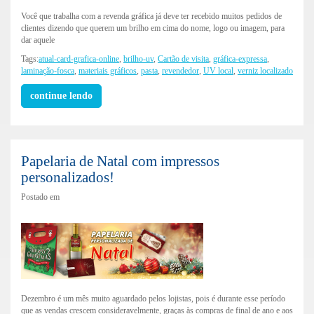
Você que trabalha com a revenda gráfica já deve ter recebido muitos pedidos de
clientes dizendo que querem um brilho em cima do nome, logo ou imagem, para
dar aquele
Tags:
atual-card-grafica-online
,
brilho-uv
,
Cartão de visita
,
gráfica-expressa
,
laminação-fosca
,
materiais gráficos
,
pasta
,
revendedor
,
UV local
,
verniz localizado
continue lendo
Papelaria de Natal com impressos
personalizados!
Postado em
Dezembro é um mês muito aguardado pelos lojistas, pois é durante esse período
que as vendas crescem consideravelmente, graças às compras de final de ano e aos