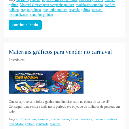
gráfico
,
Material Gráfico para campanha política
,
modelo-de-santinho
,
panfleto
político
,
pragão-politico
,
praguinha-politica
,
revenda-gráfica
,
sacolas-
personalizadas
,
santinho-politico
continue lendo
Materiais gráficos para vender no carnaval
Postado em
Que tal aproveitar a folia e ganhar um dinheiro extra na época de carnaval?
Conseguir uma renda a mais neste período é o objetivo de milhares de pessoas em
todo
Tags:
2017
,
adesivos
,
carnaval
,
cliente
,
festas
,
lucro
,
máscaras
,
materiais gráficos
,
revendedor gráfico
,
ventarola
,
viseiras