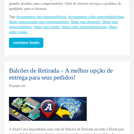
grandes desafios para o empreendedor. Além de oferecer serviços e produtos de
qualidade, para se destacar
Tags:
documentario para empreendedores
,
documentario sobre empreendedorismo
,
filmes motivacionais para empreendedores
,
filmes para designers
,
filmes para
empreendedores
,
filmes para vender
,
filmes sobre empreendedorismo
,
filmes
sobre vendas
continue lendo
Balcões de Retirada – A melhor opção de
entrega para seus pedidos!
Postado em
A Atual Card disponibiliza uma rede de Balcões de Retirada em todo o Brasil para