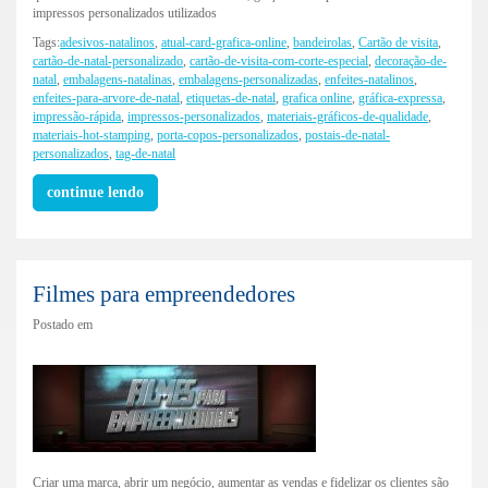
impressos personalizados utilizados
Tags:
adesivos-natalinos
,
atual-card-grafica-online
,
bandeirolas
,
Cartão de visita
,
cartão-de-natal-personalizado
,
cartão-de-visita-com-corte-especial
,
decoração-de-
natal
,
embalagens-natalinas
,
embalagens-personalizadas
,
enfeites-natalinos
,
enfeites-para-arvore-de-natal
,
etiquetas-de-natal
,
grafica online
,
gráfica-expressa
,
impressão-rápida
,
impressos-personalizados
,
materiais-gráficos-de-qualidade
,
materiais-hot-stamping
,
porta-copos-personalizados
,
postais-de-natal-
personalizados
,
tag-de-natal
continue lendo
Filmes para empreendedores
Postado em
Criar uma marca, abrir um negócio, aumentar as vendas e fidelizar os clientes são