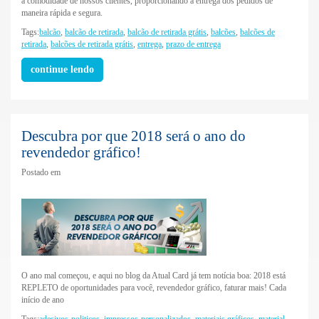
a comodidade de nossos clientes, proporcionando a entrega dos pedidos de
maneira rápida e segura.
Tags:
balcão
,
balcão de retirada
,
balcão de retirada grátis
,
balcões
,
balcões de
retirada
,
balcões de retirada grátis
,
entrega
,
prazo de entrega
continue lendo
Descubra por que 2018 será o ano do
revendedor gráfico!
Postado em
O ano mal começou, e aqui no blog da Atual Card já tem notícia boa: 2018 está
REPLETO de oportunidades para você, revendedor gráfico, faturar mais! Cada
início de ano
Tags:
adesivos-politicos
,
impressos-personalizados
,
materiais gráficos
,
material