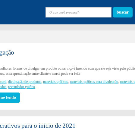
buscar
lgação
elhores formas de divulgar um produto ou serviço é fazendo com que ele seja visto pelo públi
es, essa aproximação entre cliente e marca pode ser feita
 card
,
divulgação de produtos
,
materiais gráficos
,
materiais gráficos para divulgação
,
materiais 
zados
,
revendedor gráfico
nue lendo
crativos para o início de 2021