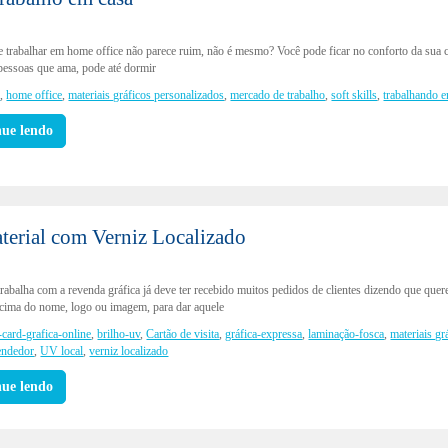
e trabalhar em home office não parece ruim, não é mesmo? Você pode ficar no conforto da sua 
 pessoas que ama, pode até dormir
s
,
home office
,
materiais gráficos personalizados
,
mercado de trabalho
,
soft skills
,
trabalhando 
nue lendo
terial com Verniz Localizado
rabalha com a revenda gráfica já deve ter recebido muitos pedidos de clientes dizendo que qu
 cima do nome, logo ou imagem, para dar aquele
-card-grafica-online
,
brilho-uv
,
Cartão de visita
,
gráfica-expressa
,
laminação-fosca
,
materiais gr
endedor
,
UV local
,
verniz localizado
nue lendo