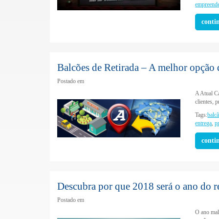
empreend
conti
Balcões de Retirada – A melhor opção 
Postado em
A Atual C
clientes, 
Tags:
balc
entrega
,
p
conti
Descubra por que 2018 será o ano do r
Postado em
O ano mal