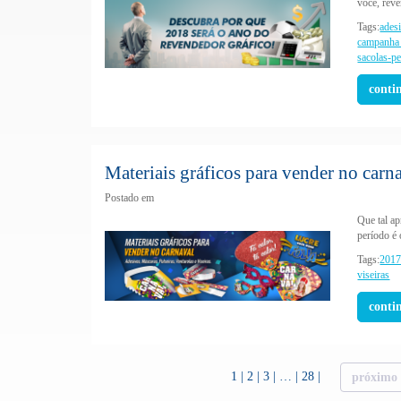
você, reve
Tags:
ades
campanha 
sacolas-p
conti
Materiais gráficos para vender no carn
Postado em
Que tal ap
período é 
Tags:
201
viseiras
conti
1
2
3
…
28
próximo