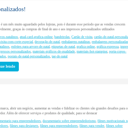
onalizados!
é um mês muito aguardado pelos lojistas, pois é durante esse período que as vendas crescem
elmente, graças às compras de final de ano e aos impressos personalizados utilizados
ivos-natalinos
,
atual-card-grafica-online
,
bandeirolas
,
Cartão de visita
,
cartão-de-natal-personal
visita-com-corte-especial
,
decoração-de-natal
,
embalagens-natalinas
,
embalagens-personalizada
atalinos
,
enfeites-para-arvore-de-natal
,
etiquetas-de-natal
,
grafica online
,
gráfica-expressa
,
impre
pressos-personalizados
,
materiais-gráficos-de-qualidade
,
materiais-hot-stamping
,
porta-copos-
zados
,
postais-de-natal-personalizados
,
tag-de-natal
nue lendo
marca, abrir um negócio, aumentar as vendas e fidelizar os clientes são grandes desafios para o
or. Além de oferecer serviços e produtos de qualidade, para se destacar
mentario para empreendedores
,
documentario sobre empreendedorismo
,
filmes motivacionais p
edores
,
filmes para designers
,
filmes para empreendedores
,
filmes para vender
,
filmes sobre