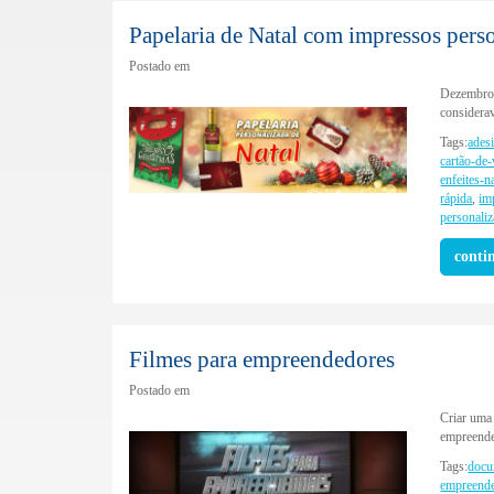
Papelaria de Natal com impressos pers
Postado em
Dezembro 
considerav
Tags:
ades
cartão-de-
enfeites-n
rápida
,
im
personali
conti
Filmes para empreendedores
Postado em
Criar uma 
empreended
Tags:
docu
empreend