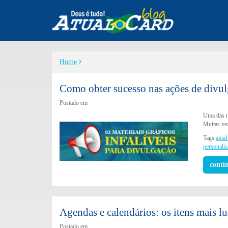
Home
Como obter sucesso nas ações de divu
Postado em
Uma das m
Muitas vez
Tags:
atual
personali
conti
Agendas e calendários: os itens mais lu
Postado em