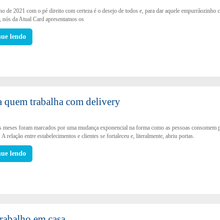
ano de 2021 com o pé direito com certeza é o desejo de todos e, para dar aquele empurrãozinho 
, nós da Atual Card apresentamos os
nue lendo
ra quem trabalha com delivery
s meses foram marcados por uma mudança exponencial na forma como as pessoas consomem 
. A relação entre estabelecimentos e clientes se fortaleceu e, literalmente, abriu portas.
nue lendo
 trabalho em casa