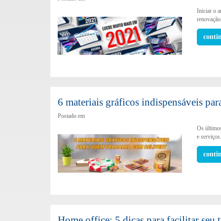
Iniciar o 
renovação
conti
6 materiais gráficos indispensáveis pa
Postado em
Os último
e serviços
conti
Home office: 5 dicas para facilitar seu