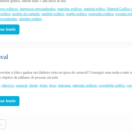
ndedor gráfico, faturar mais! Cada início de ano
ivos-politicos
,
impressos-personalizados
,
materiais gráficos
,
material gráfico
,
Material Gráfico 
política
,
modelo-de-santinho
,
panfleto político
,
pragão-politico
,
praguinha-politica
,
revenda-grá
ersonalizadas
,
santinho-politico
nue lendo
aval
roveitar a folia e ganhar um dinheiro extra na época de carnaval? Conseguir uma renda a mais n
o objetivo de milhares de pessoas em todo
7
,
adesivos
,
carnaval
,
cliente
,
festas
,
lucro
,
máscaras
,
materiais gráficos
,
revendedor gráfico
,
ven
nue lendo
 »