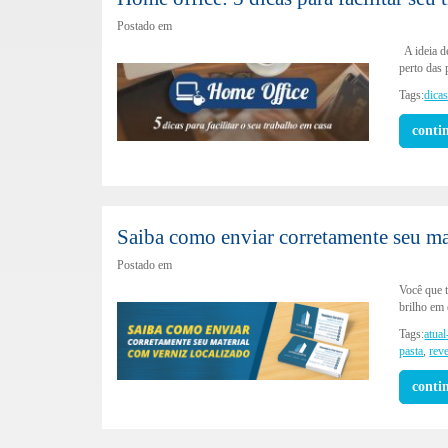
Postado em
A ideia d
perto das
Tags:
dica
conti
Saiba como enviar corretamente seu ma
Postado em
Você que t
brilho em
Tags:
atual
pasta
,
rev
conti