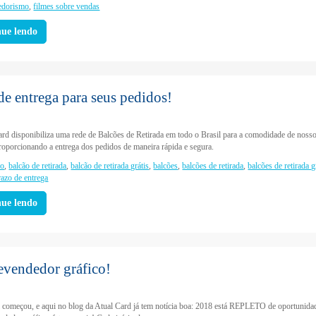
edorismo
,
filmes sobre vendas
nue lendo
de entrega para seus pedidos!
ard disponibiliza uma rede de Balcões de Retirada em todo o Brasil para a comodidade de noss
proporcionando a entrega dos pedidos de maneira rápida e segura.
ão
,
balcão de retirada
,
balcão de retirada grátis
,
balcões
,
balcões de retirada
,
balcões de retirada g
razo de entrega
nue lendo
evendedor gráfico!
 começou, e aqui no blog da Atual Card já tem notícia boa: 2018 está REPLETO de oportunida