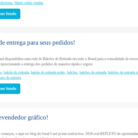
edorismo
,
filmes sobre vendas
nue lendo
de entrega para seus pedidos!
ard disponibiliza uma rede de Balcões de Retirada em todo o Brasil para a comodidade de noss
proporcionando a entrega dos pedidos de maneira rápida e segura.
ão
,
balcão de retirada
,
balcão de retirada grátis
,
balcões
,
balcões de retirada
,
balcões de retirada g
razo de entrega
nue lendo
evendedor gráfico!
 começou, e aqui no blog da Atual Card já tem notícia boa: 2018 está REPLETO de oportunida