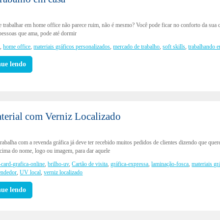
e trabalhar em home office não parece ruim, não é mesmo? Você pode ficar no conforto da sua 
 pessoas que ama, pode até dormir
s
,
home office
,
materiais gráficos personalizados
,
mercado de trabalho
,
soft skills
,
trabalhando 
nue lendo
terial com Verniz Localizado
rabalha com a revenda gráfica já deve ter recebido muitos pedidos de clientes dizendo que qu
 cima do nome, logo ou imagem, para dar aquele
-card-grafica-online
,
brilho-uv
,
Cartão de visita
,
gráfica-expressa
,
laminação-fosca
,
materiais gr
endedor
,
UV local
,
verniz localizado
nue lendo