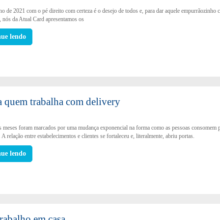
ano de 2021 com o pé direito com certeza é o desejo de todos e, para dar aquele empurrãozinho 
, nós da Atual Card apresentamos os
nue lendo
ra quem trabalha com delivery
s meses foram marcados por uma mudança exponencial na forma como as pessoas consomem 
. A relação entre estabelecimentos e clientes se fortaleceu e, literalmente, abriu portas.
nue lendo
 trabalho em casa