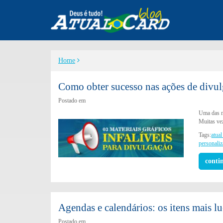
Home
Como obter sucesso nas ações de divu
Postado em
Uma das m
Muitas vez
Tags:
atual
personali
conti
Agendas e calendários: os itens mais lu
Postado em