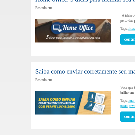
Postado em
A ideia d
perto das
Tags:
dica
conti
Saiba como enviar corretamente seu ma
Postado em
Você que t
brilho em
Tags:
atual
pasta
,
rev
conti