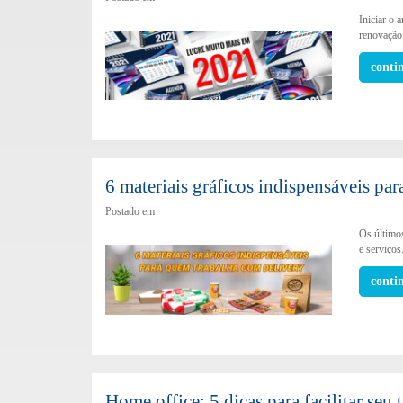
Iniciar o 
renovação
conti
6 materiais gráficos indispensáveis pa
Postado em
Os último
e serviços
conti
Home office: 5 dicas para facilitar seu