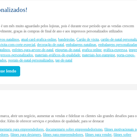
onalizados!
é um mês muito aguardado pelos lojistas, pois é durante esse período que as vendas crescem
elmente, graças às compras de final de ano e aos impressos personalizados utilizados
ivos-natalinos
,
atual-card-grafica-online
,
bandeirolas
,
Cartão de visita
,
cartão-de-natal-personal
visita-com-corte-especial
,
decoração-de-natal
,
embalagens-natalinas
,
embalagens-personalizada
atalinos
,
enfeites-para-arvore-de-natal
,
etiquetas-de-natal
,
grafica online
,
gráfica-expressa
,
impre
pressos-personalizados
,
materiais-gráficos-de-qualidade
,
materiais-hot-stamping
,
porta-copos-
zados
,
postais-de-natal-personalizados
,
tag-de-natal
nue lendo
marca, abrir um negócio, aumentar as vendas e fidelizar os clientes são grandes desafios para o
or. Além de oferecer serviços e produtos de qualidade, para se destacar
mentario para empreendedores
,
documentario sobre empreendedorismo
,
filmes motivacionais p
edores
,
filmes para designers
,
filmes para empreendedores
,
filmes para vender
,
filmes sobre