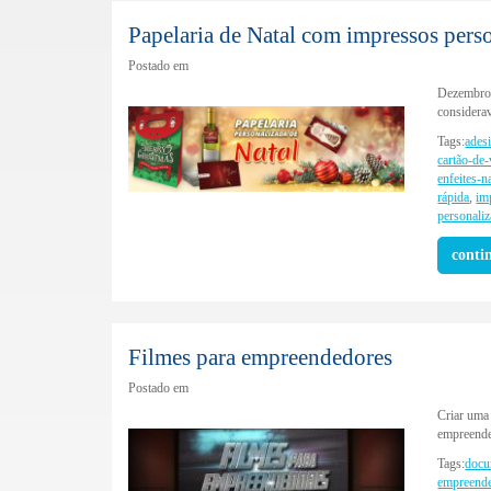
Papelaria de Natal com impressos pers
Postado em
Dezembro 
considerav
Tags:
ades
cartão-de-
enfeites-n
rápida
,
im
personali
conti
Filmes para empreendedores
Postado em
Criar uma 
empreended
Tags:
docu
empreend