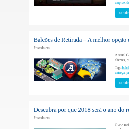
empreend
conti
Balcões de Retirada – A melhor opção 
Postado em
A Atual C
clientes, 
Tags:
balc
entrega
,
p
conti
Descubra por que 2018 será o ano do r
Postado em
O ano mal