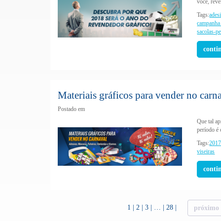
você, reve
Tags:
ades
campanha 
sacolas-p
conti
Materiais gráficos para vender no carn
Postado em
Que tal ap
período é 
Tags:
201
viseiras
conti
1
2
3
…
28
próximo