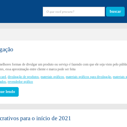
buscar
lgação
elhores formas de divulgar um produto ou serviço é fazendo com que ele seja visto pelo públi
es, essa aproximação entre cliente e marca pode ser feita
 card
,
divulgação de produtos
,
materiais gráficos
,
materiais gráficos para divulgação
,
materiais 
zados
,
revendedor gráfico
nue lendo
crativos para o início de 2021