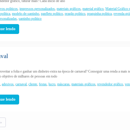
ndedor gráfico, faturar mais! Cada início de ano
ivos-politicos
,
impressos-personalizados
,
materiais gráficos
,
material gráfico
,
Material Gráfico 
política
,
modelo-de-santinho
,
panfleto político
,
pragão-politico
,
praguinha-politica
,
revenda-grá
ersonalizadas
,
santinho-politico
nue lendo
aval
roveitar a folia e ganhar um dinheiro extra na época de carnaval? Conseguir uma renda a mais n
o objetivo de milhares de pessoas em todo
7
,
adesivos
,
carnaval
,
cliente
,
festas
,
lucro
,
máscaras
,
materiais gráficos
,
revendedor gráfico
,
ven
nue lendo
 »