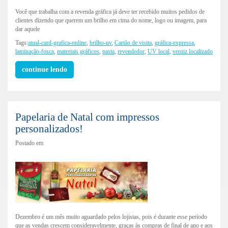
Você que trabalha com a revenda gráfica já deve ter recebido muitos pedidos de
clientes dizendo que querem um brilho em cima do nome, logo ou imagem, para
dar aquele
Tags:
atual-card-grafica-online
,
brilho-uv
,
Cartão de visita
,
gráfica-expressa
,
laminação-fosca
,
materiais gráficos
,
pasta
,
revendedor
,
UV local
,
verniz localizado
continue lendo
Papelaria de Natal com impressos
personalizados!
Postado em
Dezembro é um mês muito aguardado pelos lojistas, pois é durante esse período
que as vendas crescem consideravelmente, graças às compras de final de ano e aos