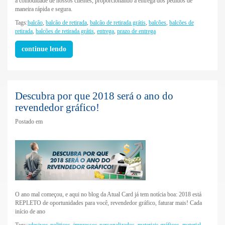
a comodidade de nossos clientes, proporcionando a entrega dos pedidos de
maneira rápida e segura.
Tags:
balcão
,
balcão de retirada
,
balcão de retirada grátis
,
balcões
,
balcões de
retirada
,
balcões de retirada grátis
,
entrega
,
prazo de entrega
continue lendo
Descubra por que 2018 será o ano do
revendedor gráfico!
Postado em
O ano mal começou, e aqui no blog da Atual Card já tem notícia boa: 2018 está
REPLETO de oportunidades para você, revendedor gráfico, faturar mais! Cada
início de ano
Tags:
adesivos-politicos
,
impressos-personalizados
,
materiais gráficos
,
material