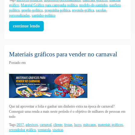
gráfico
,
Material Gráfico para campanha política
,
modelo-de-santinho
,
panfleto
político
,
pragão-politico
,
praguinha-politica
,
revenda-gráfica
,
sacolas-
personalizadas
,
santinho-politico
continue lendo
Materiais gráficos para vender no carnaval
Postado em
Que tal aproveitar a folia e ganhar um dinheiro extra na época de carnaval?
Conseguir uma renda a mais neste período é o objetivo de milhares de pessoas em
todo
Tags:
2017
,
adesivos
,
carnaval
,
cliente
,
festas
,
lucro
,
máscaras
,
materiais gráficos
,
revendedor gráfico
,
ventarola
,
viseiras