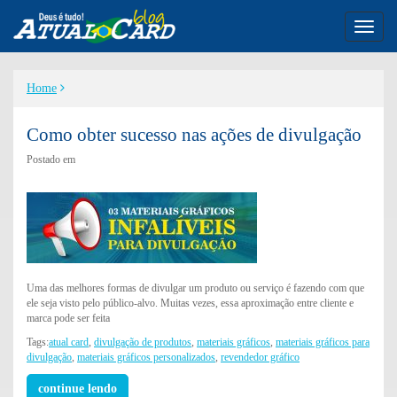
Toggl
naviga
Home
Como obter sucesso nas ações de divulgação
Postado em
Uma das melhores formas de divulgar um produto ou serviço é fazendo com que
ele seja visto pelo público-alvo. Muitas vezes, essa aproximação entre cliente e
marca pode ser feita
Tags:
atual card
,
divulgação de produtos
,
materiais gráficos
,
materiais gráficos para
divulgação
,
materiais gráficos personalizados
,
revendedor gráfico
continue lendo