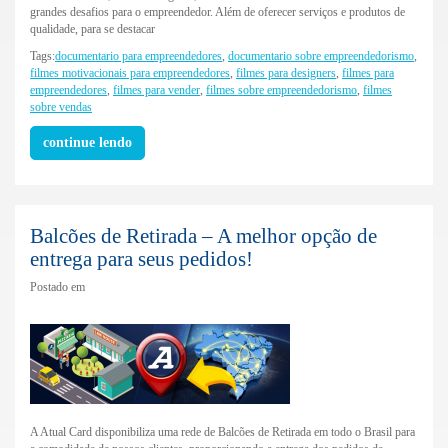
grandes desafios para o empreendedor. Além de oferecer serviços e produtos de
qualidade, para se destacar
Tags:
documentario para empreendedores
,
documentario sobre empreendedorismo
,
filmes motivacionais para empreendedores
,
filmes para designers
,
filmes para
empreendedores
,
filmes para vender
,
filmes sobre empreendedorismo
,
filmes
sobre vendas
continue lendo
Balcões de Retirada – A melhor opção de
entrega para seus pedidos!
Postado em
A Atual Card disponibiliza uma rede de Balcões de Retirada em todo o Brasil para