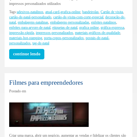
impressos personalizados utilizados
Tags:
adesivos-natalinos
,
atual-card-grafica-online
,
bandeirolas
,
Cartão de visita
,
cartão-de-natal-personalizado
,
cartão-de-visita-com-corte-especial
,
decoração-de-
natal
,
embalagens-natalinas
,
embalagens-personalizadas
,
enfeites-natalinos
,
enfeites-para-arvore-de-natal
,
etiquetas-de-natal
,
grafica online
,
gráfica-expressa
,
impressão-rápida
,
impressos-personalizados
,
materiais-gráficos-de-qualidade
,
materiais-hot-stamping
,
porta-copos-personalizados
,
postais-de-natal-
personalizados
,
tag-de-natal
continue lendo
Filmes para empreendedores
Postado em
Criar uma marca, abrir um negócio, aumentar as vendas e fidelizar os clientes são