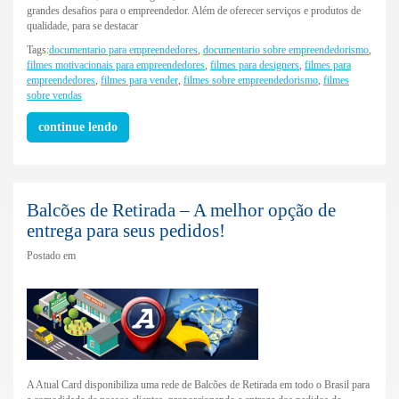
grandes desafios para o empreendedor. Além de oferecer serviços e produtos de
qualidade, para se destacar
Tags:
documentario para empreendedores
,
documentario sobre empreendedorismo
,
filmes motivacionais para empreendedores
,
filmes para designers
,
filmes para
empreendedores
,
filmes para vender
,
filmes sobre empreendedorismo
,
filmes
sobre vendas
continue lendo
Balcões de Retirada – A melhor opção de
entrega para seus pedidos!
Postado em
A Atual Card disponibiliza uma rede de Balcões de Retirada em todo o Brasil para