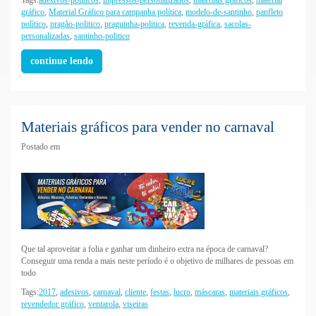
gráfico
,
Material Gráfico para campanha política
,
modelo-de-santinho
,
panfleto
político
,
pragão-politico
,
praguinha-politica
,
revenda-gráfica
,
sacolas-
personalizadas
,
santinho-politico
continue lendo
Materiais gráficos para vender no carnaval
Postado em
Que tal aproveitar a folia e ganhar um dinheiro extra na época de carnaval?
Conseguir uma renda a mais neste período é o objetivo de milhares de pessoas em
todo
Tags:
2017
,
adesivos
,
carnaval
,
cliente
,
festas
,
lucro
,
máscaras
,
materiais gráficos
,
revendedor gráfico
,
ventarola
,
viseiras