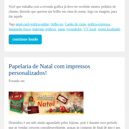
Você que trabalha com a revenda gráfica já deve ter recebido muitos pedidos de
clientes dizendo que querem um brilho em cima do nome, logo ou imagem, para
dar aquele
Tags:
atual-card-grafica-online
,
brilho-uv
,
Cartão de visita
,
gráfica-expressa
,
laminação-fosca
,
materiais gráficos
,
pasta
,
revendedor
,
UV local
,
verniz localizado
continue lendo
Papelaria de Natal com impressos
personalizados!
Postado em
Dezembro é um mês muito aguardado pelos lojistas, pois é durante esse período
que as vendas crescem consideravelmente, graças às compras de final de ano e aos