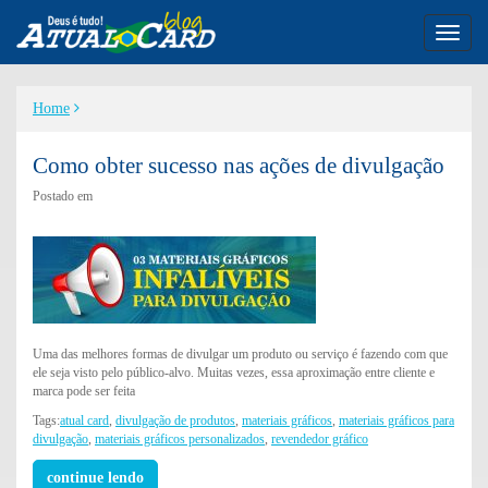
Toggl
naviga
Home
Como obter sucesso nas ações de divulgação
Postado em
Uma das melhores formas de divulgar um produto ou serviço é fazendo com que
ele seja visto pelo público-alvo. Muitas vezes, essa aproximação entre cliente e
marca pode ser feita
Tags:
atual card
,
divulgação de produtos
,
materiais gráficos
,
materiais gráficos para
divulgação
,
materiais gráficos personalizados
,
revendedor gráfico
continue lendo