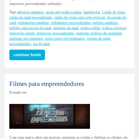
impressos personalizados utilizados
Tags:
adesivos-natalinos
,
atual-card-grafica-online
,
bandeirolas
,
Cartão de visita
,
cartão-de-natal-personalizado
,
cartão-de-visita-com-corte-especial
,
decoração-de-
natal
,
embalagens-natalinas
,
embalagens-personalizadas
,
enfeites-natalinos
,
enfeites-para-arvore-de-natal
,
etiquetas-de-natal
,
grafica online
,
gráfica-expressa
,
impressão-rápida
,
impressos-personalizados
,
materiais-gráficos-de-qualidade
,
materiais-hot-stamping
,
porta-copos-personalizados
,
postais-de-natal-
personalizados
,
tag-de-natal
continue lendo
Filmes para empreendedores
Postado em
Criar uma marca, abrir um negócio, aumentar as vendas e fidelizar os clientes são