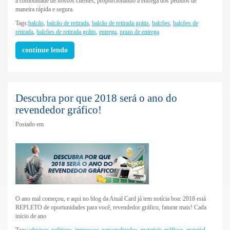
a comodidade de nossos clientes, proporcionando a entrega dos pedidos de
maneira rápida e segura.
Tags:
balcão
,
balcão de retirada
,
balcão de retirada grátis
,
balcões
,
balcões de
retirada
,
balcões de retirada grátis
,
entrega
,
prazo de entrega
continue lendo
Descubra por que 2018 será o ano do
revendedor gráfico!
Postado em
O ano mal começou, e aqui no blog da Atual Card já tem notícia boa: 2018 está
REPLETO de oportunidades para você, revendedor gráfico, faturar mais! Cada
início de ano
Tags:
adesivos-politicos
,
impressos-personalizados
,
materiais gráficos
,
material