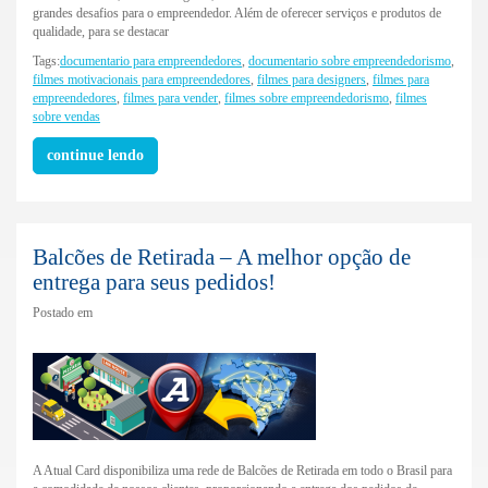
grandes desafios para o empreendedor. Além de oferecer serviços e produtos de
qualidade, para se destacar
Tags:
documentario para empreendedores
,
documentario sobre empreendedorismo
,
filmes motivacionais para empreendedores
,
filmes para designers
,
filmes para
empreendedores
,
filmes para vender
,
filmes sobre empreendedorismo
,
filmes
sobre vendas
continue lendo
Balcões de Retirada – A melhor opção de
entrega para seus pedidos!
Postado em
A Atual Card disponibiliza uma rede de Balcões de Retirada em todo o Brasil para