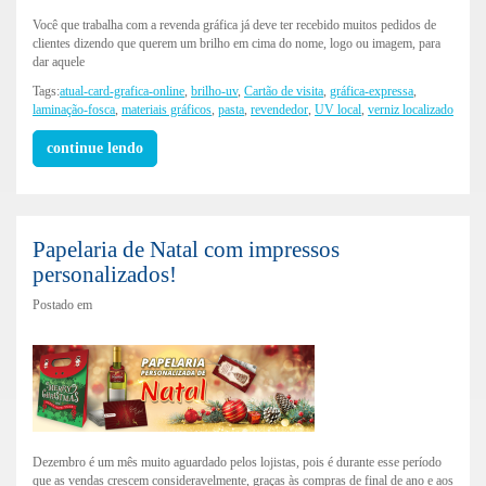
Você que trabalha com a revenda gráfica já deve ter recebido muitos pedidos de
clientes dizendo que querem um brilho em cima do nome, logo ou imagem, para
dar aquele
Tags:
atual-card-grafica-online
,
brilho-uv
,
Cartão de visita
,
gráfica-expressa
,
laminação-fosca
,
materiais gráficos
,
pasta
,
revendedor
,
UV local
,
verniz localizado
continue lendo
Papelaria de Natal com impressos
personalizados!
Postado em
Dezembro é um mês muito aguardado pelos lojistas, pois é durante esse período
que as vendas crescem consideravelmente, graças às compras de final de ano e aos