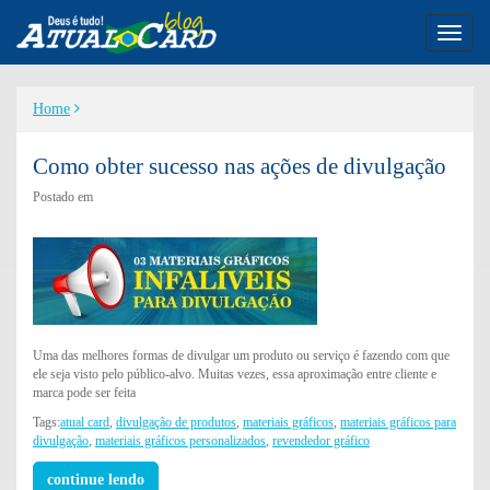
Toggl
naviga
Home
Como obter sucesso nas ações de divulgação
Postado em
Uma das melhores formas de divulgar um produto ou serviço é fazendo com que
ele seja visto pelo público-alvo. Muitas vezes, essa aproximação entre cliente e
marca pode ser feita
Tags:
atual card
,
divulgação de produtos
,
materiais gráficos
,
materiais gráficos para
divulgação
,
materiais gráficos personalizados
,
revendedor gráfico
continue lendo