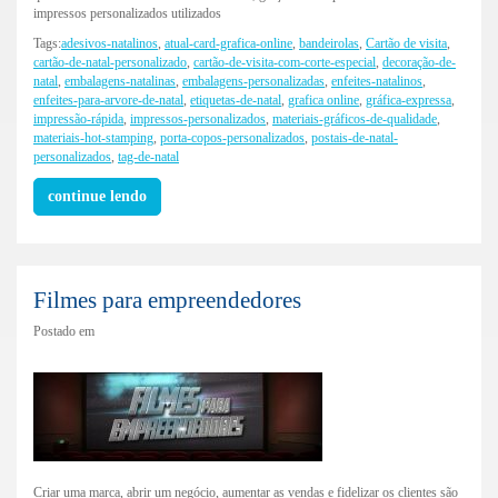
impressos personalizados utilizados
Tags:
adesivos-natalinos
,
atual-card-grafica-online
,
bandeirolas
,
Cartão de visita
,
cartão-de-natal-personalizado
,
cartão-de-visita-com-corte-especial
,
decoração-de-
natal
,
embalagens-natalinas
,
embalagens-personalizadas
,
enfeites-natalinos
,
enfeites-para-arvore-de-natal
,
etiquetas-de-natal
,
grafica online
,
gráfica-expressa
,
impressão-rápida
,
impressos-personalizados
,
materiais-gráficos-de-qualidade
,
materiais-hot-stamping
,
porta-copos-personalizados
,
postais-de-natal-
personalizados
,
tag-de-natal
continue lendo
Filmes para empreendedores
Postado em
Criar uma marca, abrir um negócio, aumentar as vendas e fidelizar os clientes são