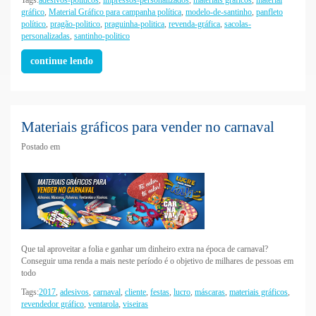
gráfico
,
Material Gráfico para campanha política
,
modelo-de-santinho
,
panfleto
político
,
pragão-politico
,
praguinha-politica
,
revenda-gráfica
,
sacolas-
personalizadas
,
santinho-politico
continue lendo
Materiais gráficos para vender no carnaval
Postado em
Que tal aproveitar a folia e ganhar um dinheiro extra na época de carnaval?
Conseguir uma renda a mais neste período é o objetivo de milhares de pessoas em
todo
Tags:
2017
,
adesivos
,
carnaval
,
cliente
,
festas
,
lucro
,
máscaras
,
materiais gráficos
,
revendedor gráfico
,
ventarola
,
viseiras