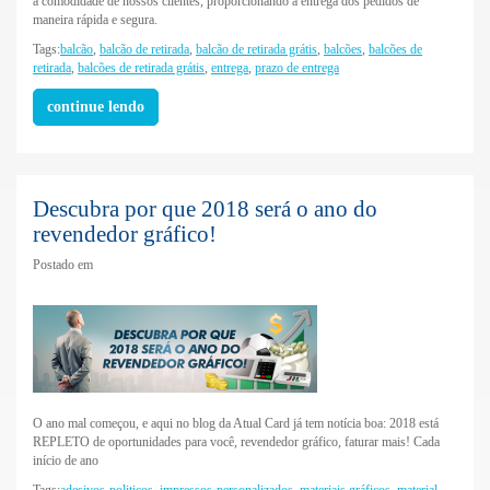
a comodidade de nossos clientes, proporcionando a entrega dos pedidos de
maneira rápida e segura.
Tags:
balcão
,
balcão de retirada
,
balcão de retirada grátis
,
balcões
,
balcões de
retirada
,
balcões de retirada grátis
,
entrega
,
prazo de entrega
continue lendo
Descubra por que 2018 será o ano do
revendedor gráfico!
Postado em
O ano mal começou, e aqui no blog da Atual Card já tem notícia boa: 2018 está
REPLETO de oportunidades para você, revendedor gráfico, faturar mais! Cada
início de ano
Tags:
adesivos-politicos
,
impressos-personalizados
,
materiais gráficos
,
material